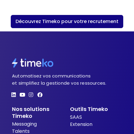
Découvrez Timeko pour votre recrutement
Automatisez vos communications
et simplifiez la gestionde vos ressources.
L
Y
I
F
i
o
n
a
n
u
s
c
Nos solutions
Outils Timeko
k
t
t
e
e
u
a
b
Timeko
SAAS
d
b
g
o
Messaging
i
e
r
o
Extension
n
a
k
Talents