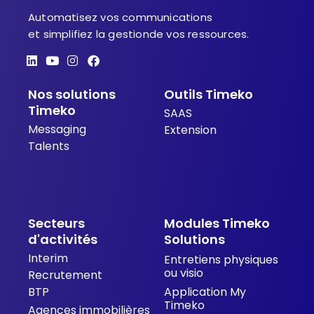
Automatisez vos communications
et simplifiez la gestionde vos ressources.
L
Y
I
F
i
o
n
a
n
u
s
c
Nos solutions
Outils Timeko
k
t
t
e
e
u
a
b
Timeko
SAAS
d
b
g
o
Messaging
i
e
r
o
Extension
n
a
k
Talents
m
Secteurs
Modules Timeko
d'activités
Solutions
Interim
Entretiens physiques
ou visio
Recrutement
BTP
Application My
Timeko
Agences immobilières