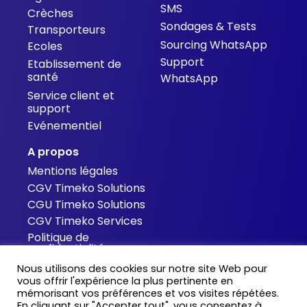
SMS
Crèches
Sondages & Tests
Transporteurs
Sourcing WhatsApp
Ecoles
Support
Etablissement de
santé
WhatsApp
Service client et
support
Evénementiel
A propos
Mentions légales
CGV Timeko Solutions
CGU Timeko Solutions
CGV Timeko Services
Politique de
confidentialité
Cookies
Nous utilisons des cookies sur notre site Web pour
Contact
vous offrir l'expérience la plus pertinente en
mémorisant vos préférences et vos visites répétées.
Blog
En cliquant sur "Accepter tout", vous consentez à