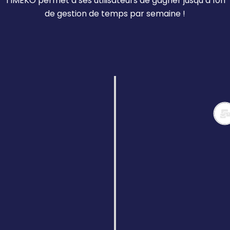
TIMEKO permet à ses utilisateurs de gagner jusqu’à 10h
de gestion de temps par semaine !
Gestion centralisée
Centralisez tous vos outils de
communication (SMS, e-mails, WhatsApp)
et de gestion des talents sur une seule
plateforme. Suivez les informations clés,
telles que les mises à jour de statut des
candidats et les retours de l’équipe, afin de
gagner en efficacité et en cohérence dans
la gestion de votre recrutement.