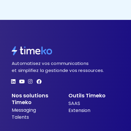
Automatisez vos communications
et simplifiez la gestionde vos ressources.
L
Y
I
F
i
o
n
a
n
u
s
c
Nos solutions
Outils Timeko
k
t
t
e
e
u
a
b
Timeko
SAAS
d
b
g
o
Messaging
i
e
r
o
Extension
n
a
k
Talents
m