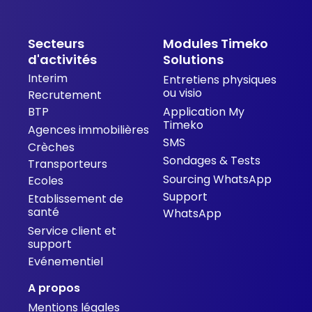
Secteurs
Modules Timeko
d'activités
Solutions
Interim
Entretiens physiques
ou visio
Recrutement
BTP
Application My
Timeko
Agences immobilières
SMS
Crèches
Sondages & Tests
Transporteurs
Sourcing WhatsApp
Ecoles
Support
Etablissement de
santé
WhatsApp
Service client et
support
Evénementiel
A propos
Mentions légales