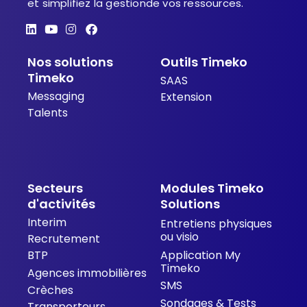
et simplifiez la gestionde vos ressources.
L
Y
I
F
i
o
n
a
n
u
s
c
Nos solutions
Outils Timeko
k
t
t
e
e
u
a
b
Timeko
SAAS
d
b
g
o
Messaging
i
e
r
o
Extension
n
a
k
Talents
m
Secteurs
Modules Timeko
d'activités
Solutions
Interim
Entretiens physiques
ou visio
Recrutement
BTP
Application My
Timeko
Agences immobilières
SMS
Crèches
Sondages & Tests
Transporteurs