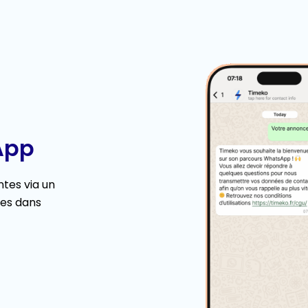
App
tes via un
ées dans