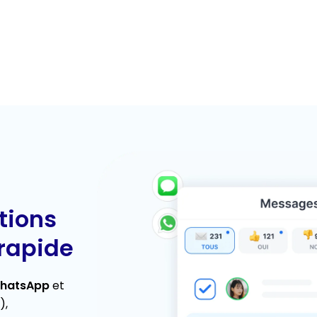
tions
 rapide
WhatsApp
et
),