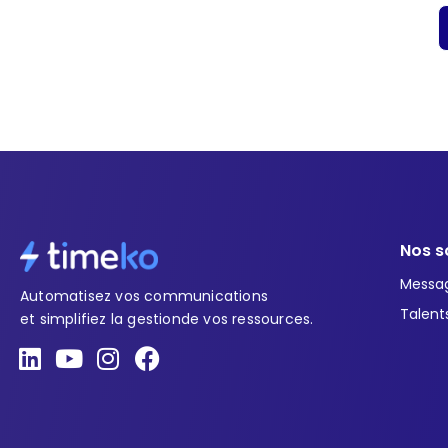
Nos s
Messa
Automatisez vos communications
Talent
et simplifiez la gestionde vos ressources.
L
Y
I
F
i
o
n
a
n
u
s
c
k
t
t
e