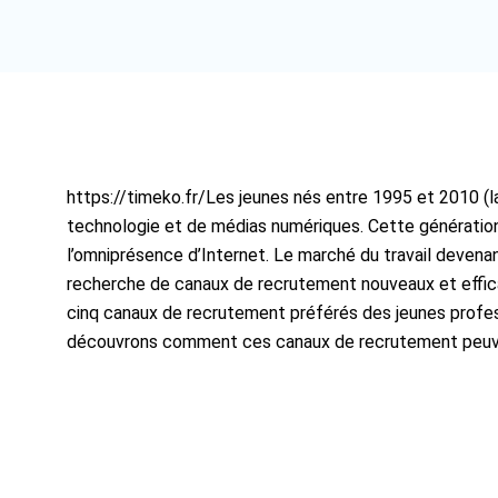
e
k
t
b
e
u
o
d
b
o
i
e
k
n
https://timeko.fr/Les jeunes nés entre 1995 et 2010 (la
technologie et de médias numériques. Cette génération
l’omniprésence d’Internet. Le marché du travail devena
recherche de canaux de recrutement nouveaux et efficac
cinq canaux de recrutement préférés des jeunes professi
découvrons comment ces canaux de recrutement peuve