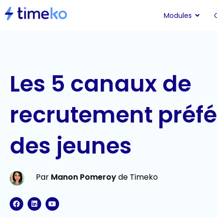
Modules
Les 5 canaux de
recrutement préfé
des jeunes
Par
Manon Pomeroy
de Timeko
F
L
Y
a
i
o
c
n
u