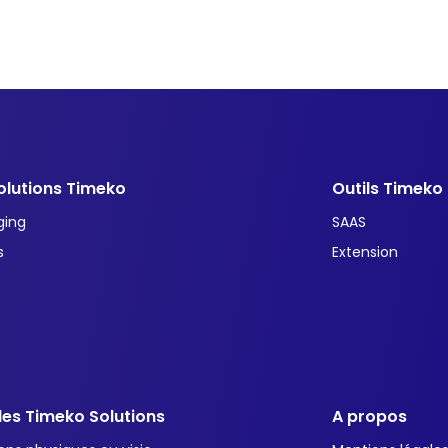
olutions Timeko
Outils Timeko
ging
SAAS
s
Extension
es Timeko Solutions
A propos