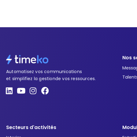
Nos s
Messa
Automatisez vos communications
Talent
et simplifiez la gestionde vos ressources.
L
Y
I
F
i
o
n
a
n
u
s
c
k
t
t
e
e
u
a
b
d
b
g
o
Secteurs d'activités
Modul
i
e
r
o