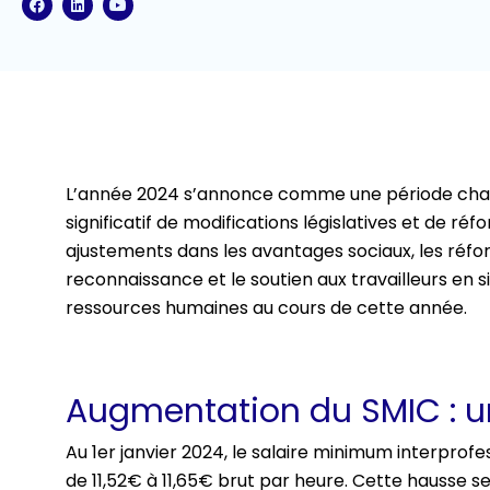
a
i
o
c
n
u
e
k
t
b
e
u
o
d
b
o
i
e
k
n
L’année 2024 s’annonce comme une période char
significatif de modifications législatives et de ré
ajustements dans les avantages sociaux, les réf
reconnaissance et le soutien aux travailleurs en s
ressources humaines au cours de cette année.
Augmentation du SMIC : u
Au 1er janvier 2024, le salaire minimum interprof
de 11,52€ à 11,65€ brut par heure. Cette hausse s