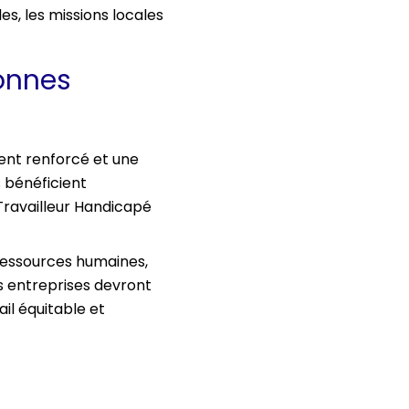
les, les missions locales
sonnes
ent renforcé et une
 bénéficient
Travailleur Handicapé
essources humaines,
es entreprises devront
l équitable et