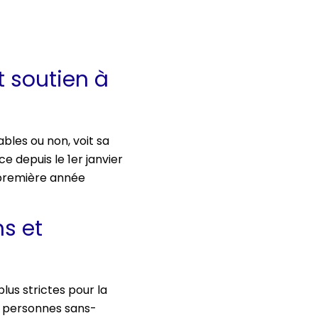
t soutien à
ables ou non, voit sa
e depuis le 1er janvier
a première année
s et
lus strictes pour la
 de personnes sans-