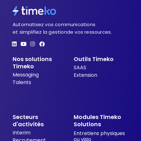
Automatisez vos communications
et simplifiez la gestionde vos ressources.
L
Y
I
F
i
o
n
a
n
u
s
c
Nos solutions
Outils Timeko
k
t
t
e
e
u
a
b
Timeko
SAAS
d
b
g
o
Messaging
i
e
r
o
Extension
n
a
k
Talents
m
Secteurs
Modules Timeko
d'activités
Solutions
Interim
Entretiens physiques
ou visio
Recrutement