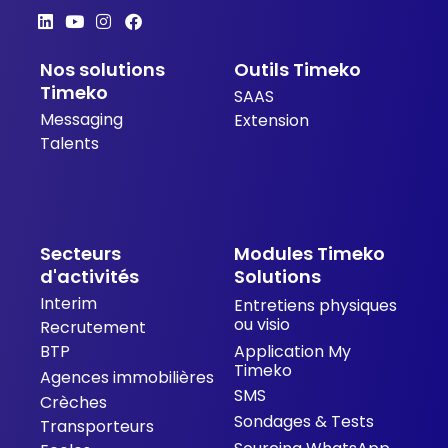
L
Y
I
F
i
o
n
a
n
u
s
c
Nos solutions
Outils Timeko
k
t
t
e
e
u
a
b
Timeko
SAAS
d
b
g
o
Messaging
i
e
r
o
Extension
n
a
k
Talents
m
Secteurs
Modules Timeko
d'activités
Solutions
Interim
Entretiens physiques
ou visio
Recrutement
BTP
Application My
Timeko
Agences immobilières
SMS
Crèches
Sondages & Tests
Transporteurs